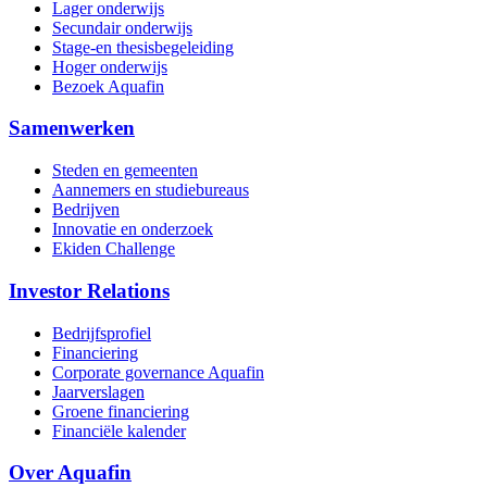
Lager onderwijs
Secundair onderwijs
Stage-en thesisbegeleiding
Hoger onderwijs
Bezoek Aquafin
Samenwerken
Steden en gemeenten
Aannemers en studiebureaus
Bedrijven
Innovatie en onderzoek
Ekiden Challenge
Investor Relations
Bedrijfsprofiel
Financiering
Corporate governance Aquafin
Jaarverslagen
Groene financiering
Financiële kalender
Over Aquafin