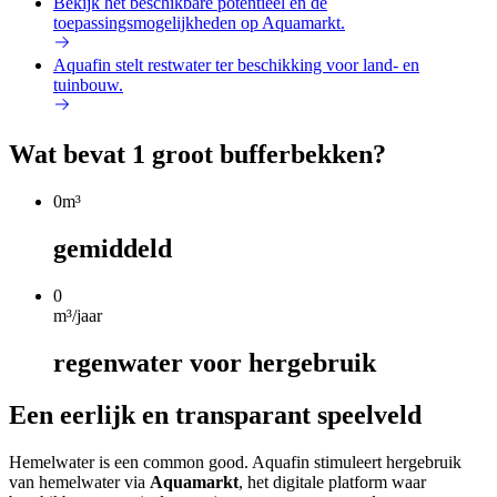
Bekijk het beschikbare potentieel en de
toepassingsmogelijkheden op Aquamarkt.
Aquafin stelt restwater ter beschikking voor land- en
tuinbouw.
Wat bevat 1 groot bufferbekken?
0m³
gemiddeld
0
m³/jaar
regenwater voor hergebruik
Een eerlijk en transparant speelveld
Hemelwater is een common good. Aquafin stimuleert hergebruik
van hemelwater via
Aquamarkt
, het digitale platform waar