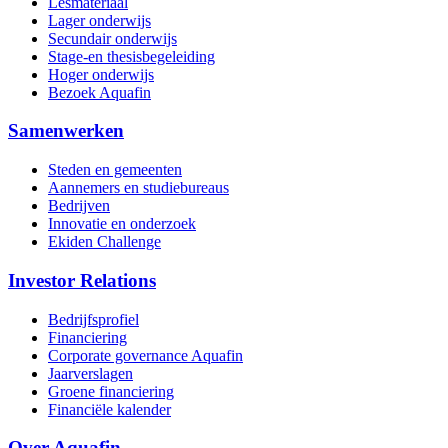
Lesmateriaal
Lager onderwijs
Secundair onderwijs
Stage-en thesisbegeleiding
Hoger onderwijs
Bezoek Aquafin
Samenwerken
Steden en gemeenten
Aannemers en studiebureaus
Bedrijven
Innovatie en onderzoek
Ekiden Challenge
Investor Relations
Bedrijfsprofiel
Financiering
Corporate governance Aquafin
Jaarverslagen
Groene financiering
Financiële kalender
Over Aquafin