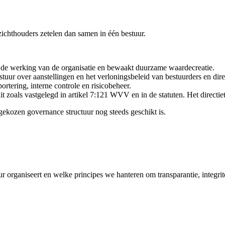
ichthouders zetelen dan samen in één bestuur.
 op de werking van de organisatie en bewaakt duurzame waardecreatie.
tuur over aanstellingen en het verloningsbeleid van bestuurders en dire
ortering, interne controle en risicobeheer.
uit zoals vastgelegd in artikel 7:121 WVV en in de statuten. Het directie
 gekozen governance structuur nog steeds geschikt is.
r organiseert en welke principes we hanteren om transparantie, integri