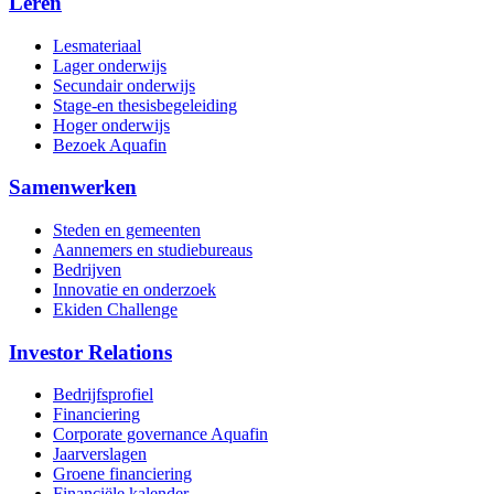
Leren
Lesmateriaal
Lager onderwijs
Secundair onderwijs
Stage-en thesisbegeleiding
Hoger onderwijs
Bezoek Aquafin
Samenwerken
Steden en gemeenten
Aannemers en studiebureaus
Bedrijven
Innovatie en onderzoek
Ekiden Challenge
Investor Relations
Bedrijfsprofiel
Financiering
Corporate governance Aquafin
Jaarverslagen
Groene financiering
Financiële kalender