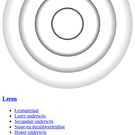
Leren
Lesmateriaal
Lager onderwijs
Secundair onderwijs
Stage-en thesisbegeleiding
Hoger onderwijs