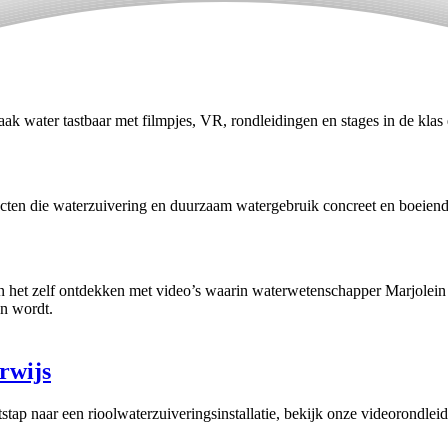
ak water tastbaar met filmpjes, VR, rondleidingen en stages in de klas 
jecten die waterzuivering en duurzaam watergebruik concreet en boeien
gen het zelf ontdekken met video’s waarin waterwetenschapper Marjolei
on wordt.
rwijs
tap naar een rioolwaterzuiveringsinstallatie, bekijk onze videorondleidi