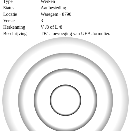
Type
Werken
Status
Aanbesteding
Locatie
Waregem - 8790
Versie
3
Herkenning
V /8 of L /8
Beschrijving
TB1: toevoeging van UEA-formulier.