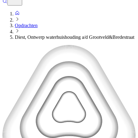
Opdrachten
Diest, Ontwerp waterhuishouding a/d Grootveld&Bredestraat