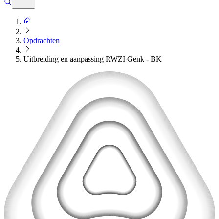
Opdrachten
Uitbreiding en aanpassing RWZI Genk - BK