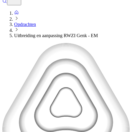
Opdrachten
Uitbreiding en aanpassing RWZI Genk - EM