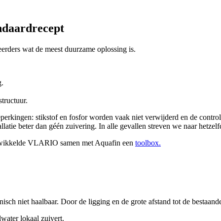
ndaardrecept
erders wat de meest duurzame oplossing is.
g.
tructuur.
eperkingen: stikstof en fosfor worden vaak niet verwijderd en de contr
stallatie beter dan géén zuivering. In alle gevallen streven we naar hetze
 ontwikkelde VLARIO samen met Aquafin een
toolbox.
nisch niet haalbaar. Door de ligging en de grote afstand tot de bestaand
lwater lokaal zuivert.