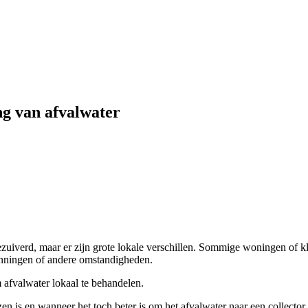
ng van afvalwater
iverd, maar er zijn grote lokale verschillen. Sommige woningen of klein
gunningen of andere omstandigheden.
m afvalwater lokaal te behandelen.
 is en wanneer het toch beter is om het afvalwater naar een collector t