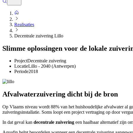
Realisaties
Decentrale zuivering Lillo
Slimme oplossingen voor de lokale zuiveri
Project
Decentrale zuivering
Locatie
Lillo - 2040 (Antwerpen)
Periode
2018
Afvalwaterzuivering dicht bij de bron
Op Vlaams niveau wordt 88% van het huishoudelijke afvalwater al gezu
zuiveringsinstallatie. Soms loopt een project vertraging op door ver
In dat geval kan
decentrale zuivering
een haalbaar alternatief zijn o
Aquafin helpt beoordelen wanneer een decentrale zuivering aangewezen