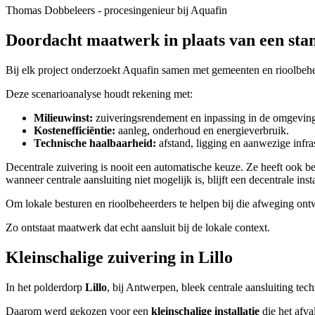
Thomas Dobbeleers
-
procesingenieur bij Aquafin
Doordacht maatwerk in plaats van een sta
Bij elk project onderzoekt Aquafin samen met gemeenten en rioolbehe
Deze scenarioanalyse houdt rekening met:
Milieuwinst:
zuiveringsrendement en inpassing in de omgevin
Kostenefficiëntie:
aanleg, onderhoud en energieverbruik.
Technische haalbaarheid:
afstand, ligging en aanwezige infras
Decentrale zuivering is nooit een automatische keuze. Ze heeft ook b
wanneer centrale aansluiting niet mogelijk is, blijft een decentrale in
Om lokale besturen en rioolbeheerders te helpen bij die afweging
Zo ontstaat maatwerk dat echt aansluit bij de lokale context.
Kleinschalige zuivering in Lillo
In het polderdorp
Lillo
, bij Antwerpen, bleek centrale aansluiting tech
Daarom werd gekozen voor een
kleinschalige installatie
die het afva