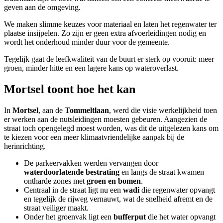
geven aan de omgeving.
We maken slimme keuzes voor materiaal en laten het regenwater ter
plaatse insijpelen. Zo zijn er geen extra afvoerleidingen nodig en
wordt het onderhoud minder duur voor de gemeente.
Tegelijk gaat de leefkwaliteit van de buurt er sterk op vooruit: meer
groen, minder hitte en een lagere kans op wateroverlast.
Mortsel toont hoe het kan
In
Mortsel
, aan de
Tommeltlaan
, werd die visie werkelijkheid toen
er werken aan de nutsleidingen moesten gebeuren. Aangezien de
straat toch opengelegd moest worden, was dit de uitgelezen kans om
te kiezen voor een meer klimaatvriendelijke aanpak bij de
herinrichting.
De parkeervakken werden vervangen door
waterdoorlatende bestrating
en langs de straat kwamen
ontharde zones met
groen en bomen
.
Centraal in de straat ligt nu een
wadi
die regenwater opvangt
en tegelijk de rijweg vernauwt, wat de snelheid afremt en de
straat veiliger maakt.
Onder het groenvak ligt een
bufferput
die het water opvangt