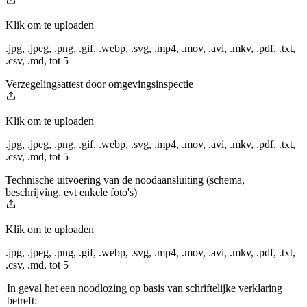
Klik om te uploaden
.jpg, .jpeg, .png, .gif, .webp, .svg, .mp4, .mov, .avi, .mkv, .pdf, .txt,
.csv, .md
,
tot 5
Verzegelingsattest door omgevingsinspectie
Klik om te uploaden
.jpg, .jpeg, .png, .gif, .webp, .svg, .mp4, .mov, .avi, .mkv, .pdf, .txt,
.csv, .md
,
tot 5
Technische uitvoering van de noodaansluiting (schema,
beschrijving, evt enkele foto's)
Klik om te uploaden
.jpg, .jpeg, .png, .gif, .webp, .svg, .mp4, .mov, .avi, .mkv, .pdf, .txt,
.csv, .md
,
tot 5
In geval het een noodlozing op basis van schriftelijke verklaring
betreft: