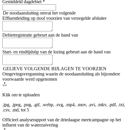
Gemiddeld dagdebiet
*
De noodaansluiting omvat het volgende
Effluentleiding op riool voorzien van verzegelde afsluiter
Debietregistratie gebeurt aan de hand van
Start- en eindtijdstip van de lozing gebeurt aan de hand van
GELIEVE VOLGENDE BIJLAGEN TE VOORZIEN
Omgevingsvergunning waarin de noodaansluiting als bijzondere
voorwaarde werd opgenomen
Klik om te uploaden
.jpg, .jpeg, .png, .gif, .webp, .svg, .mp4, .mov, .avi, .mkv, .pdf, .txt,
.csv, .md
,
tot 5
Officieel analyserapport van de driedaagse meetcampagne op het
influent van de waterzuivering