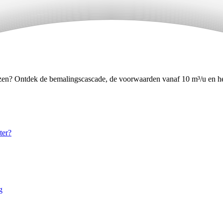
ozen? Ontdek de bemalingscascade, de voorwaarden vanaf 10 m³/u en h
ter?
g