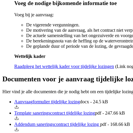
Voeg de nodige bijkomende informatie toe
Voeg bij je aanvraag:
De vigerende vergunningen.
De motivering van de aanvraag, als het contract niet verp
De actuele samenstelling van het ongezuiverde en voorge
De berekeningsnota van de heffing op de waterverontreinig
De geplande duur of periode van de lozing, de gevraagde 
Wettelijk kader
Raadpleeg het wettelijk kader voor tijdelijke lozingen
(Link nog
Documenten voor je aanvraag tijdelijke lo
Hier vind je alle documenten die je nodig hebt om een tijdelijke lozi
Aanvraagformulier tijdelijke lozing
docx - 24.5 kB
Template saneringscontract tijdelijke lozing
pdf - 247.66 kB
Addendum saneringscontract tijdelijke lozing
pdf - 168.66 kB