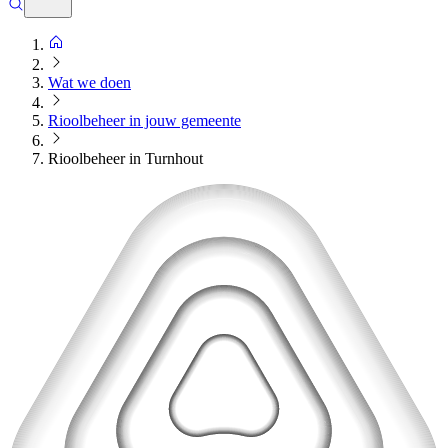
Wat we doen
Rioolbeheer in jouw gemeente
Rioolbeheer in Turnhout