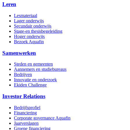
Leren
Lesmateriaal
Lager onderwijs
Secundair onderwijs
Stage-en thesisbegeleiding
Hoger onderwijs
Bezoek Aquafin
Samenwerken
Steden en gemeenten
Aannemers en studiebureaus
Bedrijven
Innovatie en onderzoek
Ekiden Challenge
Investor Relations
Bedrijfsprofiel
Financiering
Corporate governance Aquafin
Jaarverslagen
Groene financiering