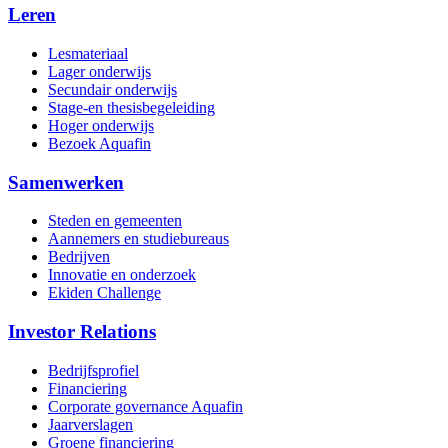
Leren
Lesmateriaal
Lager onderwijs
Secundair onderwijs
Stage-en thesisbegeleiding
Hoger onderwijs
Bezoek Aquafin
Samenwerken
Steden en gemeenten
Aannemers en studiebureaus
Bedrijven
Innovatie en onderzoek
Ekiden Challenge
Investor Relations
Bedrijfsprofiel
Financiering
Corporate governance Aquafin
Jaarverslagen
Groene financiering