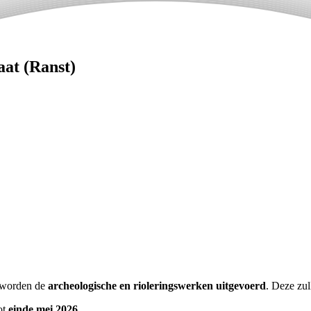
at (Ranst)
t worden de
archeologische en rioleringswerken uitgevoerd
. Deze zu
ot
einde mei 2026.