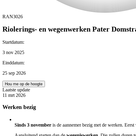
RAN3026
Riolerings- en wegenwerken Pater Domstra
Startdatum
:
3 nov 2025
Einddatum
:
25 sep 2026
Hou me op de hoogte
Laatste update
11 mrt 2026
Werken bezig
Sinds 3 november
is de aannemer bezig met de werken. Eers
Aansluitend starten dan de
wegeniswerken
. Die zullen duren t