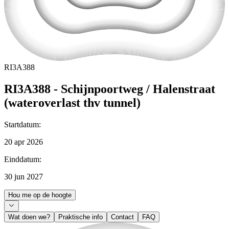
RI3A388
RI3A388 - Schijnpoortweg / Halenstraat
(wateroverlast thv tunnel)
Startdatum
:
20 apr 2026
Einddatum
:
30 jun 2027
Hou me op de hoogte
Wat doen we?
Praktische info
Contact
FAQ