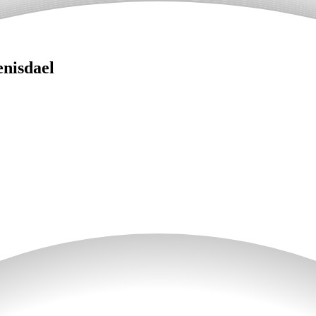
enisdael