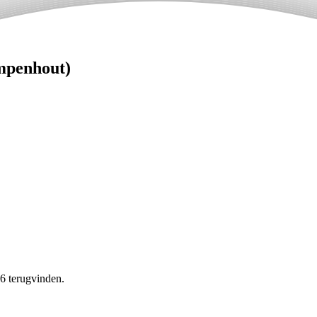
ampenhout)
26 terugvinden.