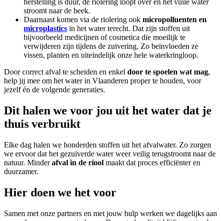
herstelling is duur, de riolering loopt over en het vuile water
stroomt naar de beek.
Daarnaast komen via de riolering ook
micropolluenten
en
microplastics
in het water terecht. Dat zijn stoffen uit
bijvoorbeeld medicijnen of cosmetica die moeilijk te
verwijderen zijn tijdens de zuivering. Zo beïnvloeden ze
vissen, planten en uiteindelijk onze hele waterkringloop.
Door correct afval te scheiden en enkel
door te spoelen wat mag
,
help jij mee om het water in Vlaanderen proper te houden, voor
jezelf én de volgende generaties.
Dit halen we voor jou uit het water dat je
thuis verbruikt
Elke dag halen we honderden stoffen uit het afvalwater. Zo zorgen
we ervoor dat het gezuiverde water weer veilig terugstroomt naar de
natuur. Minder
afval in de riool
maakt dat proces efficiënter en
duurzamer.
Hier doen we het voor
Samen met onze partners en met jouw hulp werken we dagelijks aan