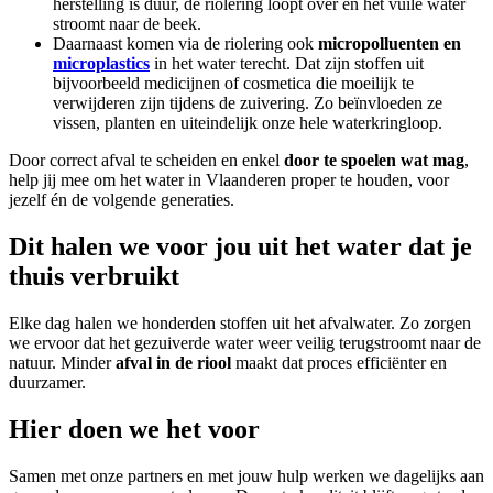
herstelling is duur, de riolering loopt over en het vuile water
stroomt naar de beek.
Daarnaast komen via de riolering ook
micropolluenten
en
microplastics
in het water terecht. Dat zijn stoffen uit
bijvoorbeeld medicijnen of cosmetica die moeilijk te
verwijderen zijn tijdens de zuivering. Zo beïnvloeden ze
vissen, planten en uiteindelijk onze hele waterkringloop.
Door correct afval te scheiden en enkel
door te spoelen wat mag
,
help jij mee om het water in Vlaanderen proper te houden, voor
jezelf én de volgende generaties.
Dit halen we voor jou uit het water dat je
thuis verbruikt
Elke dag halen we honderden stoffen uit het afvalwater. Zo zorgen
we ervoor dat het gezuiverde water weer veilig terugstroomt naar de
natuur. Minder
afval in de riool
maakt dat proces efficiënter en
duurzamer.
Hier doen we het voor
Samen met onze partners en met jouw hulp werken we dagelijks aan